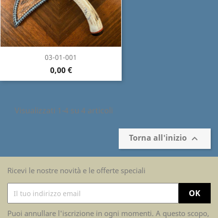
03-01-001
0,00 €
Visualizzati 1-4 su 4 articoli
Torna all'inizio

Ricevi le nostre novità e le offerte speciali
Puoi annullare l'iscrizione in ogni momenti. A questo scopo,