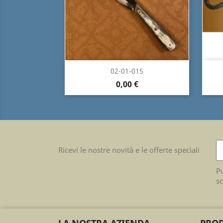
Anteprima

02-01-015
0,00 €
Ricevi le nostre novità e le offerte speciali
Pu
sc