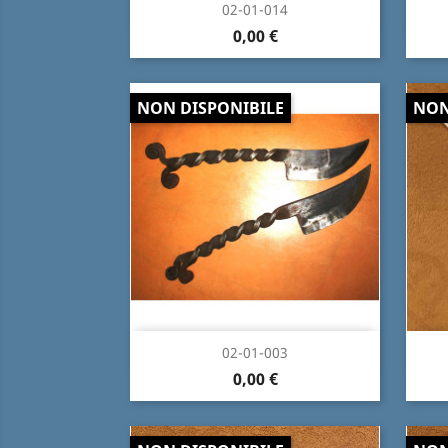
Anteprima

02-01-014
0,00 €
NON DISPONIBILE
NON
Anteprima

02-01-003
0,00 €