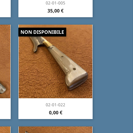
Anteprima

02-01-005
35,00 €
NON DISPONIBILE
Anteprima

02-01-022
0,00 €