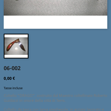
06-002
0,00 €
Tasse incluse
Coltello "DRAGO", costruito dal Maestro coltellinaio Roberto
Guidazzi in onore della città di Terni.
Coltello da tasca con lama pieghevole, in acciaio lavorato e