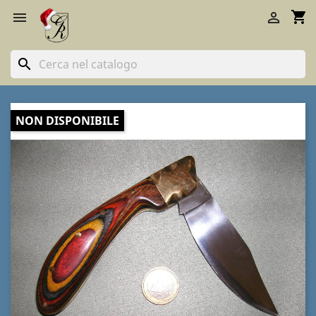
shopping_cart


search
NON DISPONIBILE