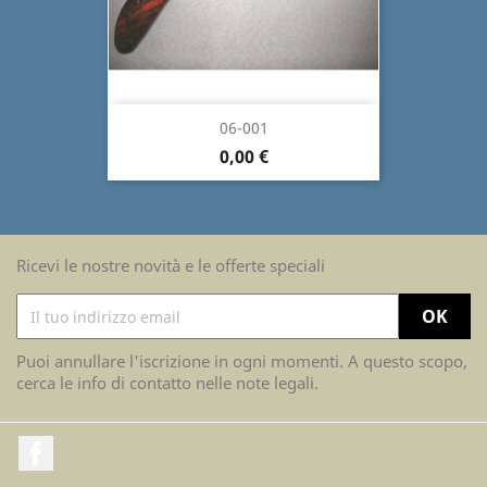
06-001
0,00 €
Ricevi le nostre novità e le offerte speciali
Puoi annullare l'iscrizione in ogni momenti. A questo scopo,
cerca le info di contatto nelle note legali.
Facebook