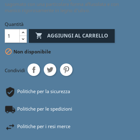
sagomato con una particolare forma affusolata e con
manico rigorosamente in legno d'ulivo.
Quantità

AGGIUNGI AL CARRELLO

Non disponibile
Condividi
Politiche per la sicurezza
Politiche per le spedizioni
Politiche per i resi merce