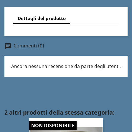
Dettagli del prodotto
Commenti (0)
chat
Ancora nessuna recensione da parte degli utenti.
2 altri prodotti della stessa categoria:
NON DISPONIBILE