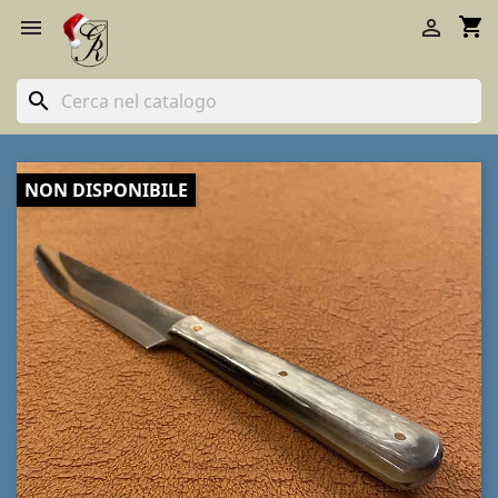
shopping_cart


search
NON DISPONIBILE