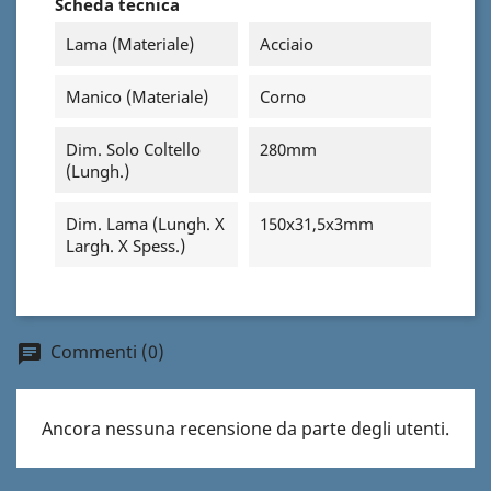
Scheda tecnica
Lama (materiale)
Acciaio
Manico (materiale)
Corno
Dim. Solo Coltello
280mm
(Lungh.)
Dim. Lama (Lungh. X
150x31,5x3mm
Largh. X Spess.)
Commenti (0)
chat
Ancora nessuna recensione da parte degli utenti.